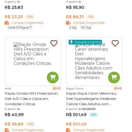
A partir de
A partir de
reconhecidas pelo uso de boas fontes de proteína e pelo
R$ 25,83
R$ 95,90
equilíbrio nutricional.
R$ 23,25
R$ 86,31
-10%
-10%
Outro diferencial está na padronização das fórmulas. Muitas
Compra Programada
Compra Programada
Leve 9 Pague 7
2 kg
10,1 kg
marcas trabalham com receitas fixas, sem substituições
sazonais, garantindo maior constância na qualidade e na
composição.
Compre e Ganhe
Rações terapêuticas (medicamentosas)
As
rações terapêuticas
ou medicamentosas, são
desenvolvidas para oferecer suporte nutricional a cães com
condições específicas de saúde.
4.9
4.8
Hills
Royal Canin
Ração Úmida Hill's Prescription
Ração Royal Canin Veterinary
Diferente das rações convencionais, possuem composição
Diet A/D Cães e Gatos em
Diet Hypoallergenic Moderate
controlada e fazem parte do manejo clínico, sendo
Condições Críticas
Calorie Cães Adultos com
indicadas de acordo com o diagnóstico do animal.
A partir de
Sensibilidades Alimentares
A partir de
R$ 589,99
R$ 40,99
R$ 501,49
-15%
Por esse motivo, devem ser utilizadas exclusivamente com
R$ 36,89
R$ 501,49
-10%
orientação de um médico-veterinário, que irá definir a
Compra Programada
Compra Programada