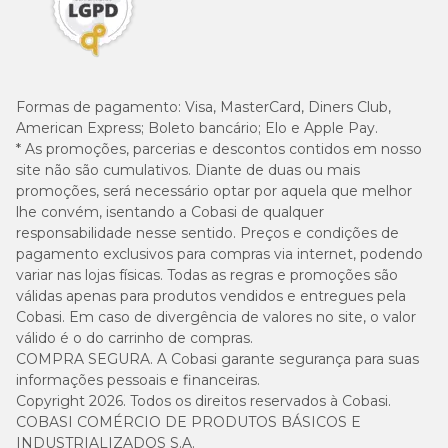
Rações light
Indicadas para controle de peso, as rações light têm menor
densidade calórica e maior teor de fibras. São
Formas de pagamento:
Visa, MasterCard, Diners Club,
recomendadas para cães castrados, menos ativos ou com
American Express; Boleto bancário; Elo e Apple Pay.
tendência ao ganho de peso, pois ajudam a promover
* As promoções, parcerias e descontos contidos em nosso
saciedade sem comprometer o equilíbrio nutricional.
site não são cumulativos. Diante de duas ou mais
Ração para cachorro por porte
promoções, será necessário optar por aquela que melhor
lhe convém, isentando a Cobasi de qualquer
responsabilidade nesse sentido. Preços e condições de
O
porte do cachorro influencia diretamente suas
pagamento exclusivos para compras via internet, podendo
necessidades nutricionais
, o tamanho do grão, o gasto
variar nas lojas físicas. Todas as regras e promoções são
energético e até a forma como o alimento é digerido.
válidas apenas para produtos vendidos e entregues pela
Cobasi. Em caso de divergência de valores no site, o valor
Por isso, escolher uma ração desenvolvida especificamente
válido é o do carrinho de compras.
para cães de porte pequeno, médio ou grande ajuda a
COMPRA SEGURA. A Cobasi garante segurança para suas
garantir uma alimentação mais segura, equilibrada e
informações pessoais e financeiras.
adequada ao dia a dia do pet. Confira as diferenças:
Copyright 2026. Todos os direitos reservados à Cobasi.
COBASI COMÉRCIO DE PRODUTOS BÁSICOS E
Ração para cães de porte pequeno
INDUSTRIALIZADOS S.A.