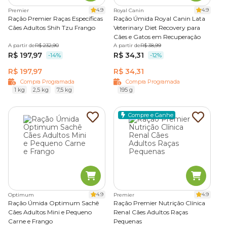
e pode ser combinada com a ração seca para variar o sabor
4.9
4.9
Premier
Royal Canin
e deixar a alimentação mais interessante.
Ração Premier Raças Específicas
Ração Úmida Royal Canin Lata
Cães Adultos Shih Tzu Frango
Veterinary Diet Recovery para
Disponível nas categorias
Premium e Super Premium
, é
Cães e Gatos em Recuperação
uma boa opção para cães que preferem alimentos macios
A partir de
R$ 232,90
A partir de
R$ 38,99
R$ 197,97
R$ 34,31
ou precisam de refeições mais apetitosas, trazendo mais
-14%
-12%
variedade e praticidade para as refeições.
R$ 197,97
R$ 34,31
Compra Programada
Compra Programada
1 kg
2,5 kg
7,5 kg
195 g
Ração natural
Compre e Ganhe
A
ração natural para cães
se destaca por utilizar
composições sem corantes, conservantes artificiais ou
transgênicos.
Com ingredientes selecionados, as rações naturais
costumam incluir carnes frescas, legumes, frutas e cereais
integrais, o que favorece melhor aproveitamento dos
nutrientes e maior digestibilidade.
4.9
4.9
Optimum
Premier
Ração Úmida Optimum Sachê
Ração Premier Nutrição Clínica
São alimentos que geralmente fazem parte das categorias
Cães Adultos Mini e Pequeno
Renal Cães Adultos Raças
Carne e Frango
Pequenas
Premium Especial ou Super Premium Natural,