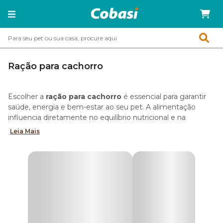
Ração para cachorro
Escolher a
ração para cachorro
é essencial para garantir
saúde, energia e bem-estar ao seu pet. A alimentação
influencia diretamente no equilíbrio nutricional e na
qualidade de vida em cada fase.
Leia Mais
Para facilitar essa escolha, a
Cobasi reúne as melhores
rações para cães
, com fórmulas completas e balanceadas,
desenvolvidas para diferentes portes, idades, rotinas e
necessidades nutricionais.
Aqui você encontra alimentos de todos os tipos: desde
rações secas e úmidas até linhas naturais e Super Premium,
com diferentes níveis de qualidade e composição.