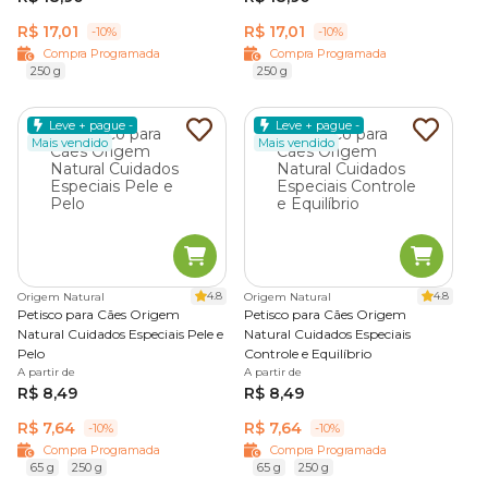
R$ 17,01
R$ 17,01
-10%
-10%
Compra Programada
Compra Programada
250 g
250 g
Leve + pague -
Leve + pague -
Mais vendido
Mais vendido
4.8
4.8
Origem Natural
Origem Natural
Petisco para Cães Origem
Petisco para Cães Origem
Natural Cuidados Especiais Pele e
Natural Cuidados Especiais
Pelo
Controle e Equilíbrio
A partir de
A partir de
R$ 8,49
R$ 8,49
R$ 7,64
R$ 7,64
-10%
-10%
Compra Programada
Compra Programada
65 g
250 g
65 g
250 g