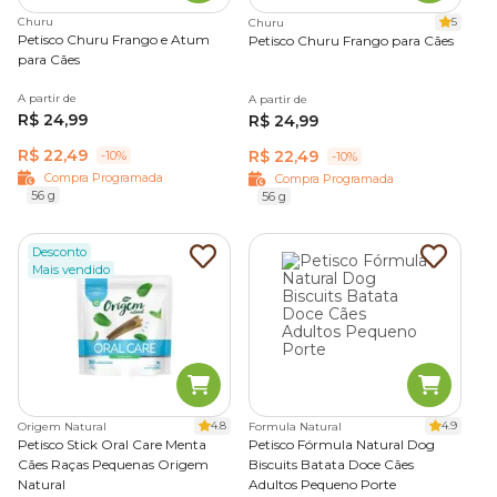
Churu
5
Churu
Petisco Churu Frango e Atum
Petisco Churu Frango para Cães
para Cães
A partir de
A partir de
R$ 24,99
R$ 24,99
R$ 22,49
R$ 22,49
-10%
-10%
Compra Programada
Compra Programada
56 g
56 g
Desconto
Mais vendido
4.8
4.9
Origem Natural
Formula Natural
Petisco Stick Oral Care Menta
Petisco Fórmula Natural Dog
Cães Raças Pequenas Origem
Biscuits Batata Doce Cães
Natural
Adultos Pequeno Porte