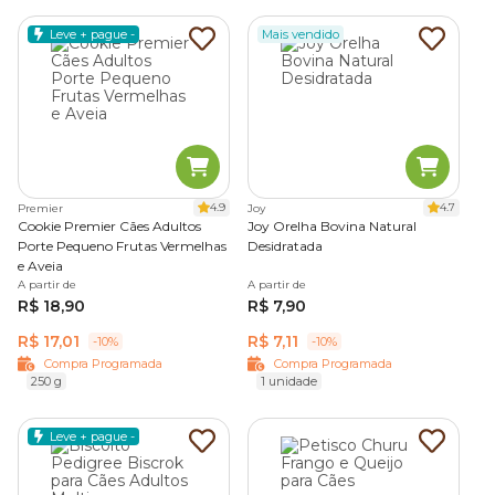
Leve + pague -
Mais vendido
4.9
4.7
Premier
Joy
Cookie Premier Cães Adultos
Joy Orelha Bovina Natural
Porte Pequeno Frutas Vermelhas
Desidratada
e Aveia
A partir de
A partir de
R$ 18,90
R$ 7,90
R$ 17,01
R$ 7,11
-10%
-10%
Compra Programada
Compra Programada
250 g
1 unidade
Leve + pague -