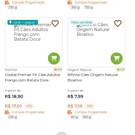
Compra Programada
Compra Programada
250 g
350 g
750 g
Leve + pague -
Mais vendido
4.9
4.9
Premier
Origem Natural
Cookie Premier Fit Cães Adultos
Bifinho Cães Origem Natural
Frango com Batata Doce
Bioativo
A partir de
A partir de
R$ 18,90
R$ 7,99
R$ 17,01
R$ 7,19
-10%
-10%
Compra Programada
Compra Programada
250 g
60 g
300 g