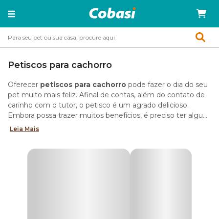
Petiscos para cachorro
Oferecer
petiscos para cachorro
pode fazer o dia do seu
pet muito mais feliz. Afinal de contas, além do contato de
carinho com o tutor, o petisco é um agrado delicioso.
Embora possa trazer muitos benefícios, é preciso ter alguns
cuidados. Confira!
Leia Mais
Tipos de petiscos para cachorro
Há no mercado diversos tipos de
petiscos para cachorro
.
Desde que autorizados pelo veterinário, todos eles podem
ser incluídos em algum momento na rotina do seu pet.
Confira abaixo os tipos mais populares e amados pelos
cães.
Osso para cachorro