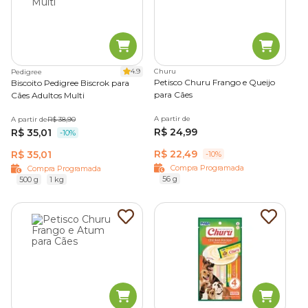
4.9
Churu
Pedigree
Petisco Churu Frango e Queijo
Biscoito Pedigree Biscrok para
para Cães
Cães Adultos Multi
A partir de
A partir de
R$ 38,90
R$ 24,99
R$ 35,01
-10%
R$ 22,49
R$ 35,01
-10%
Compra Programada
Compra Programada
56 g
500 g
1 kg