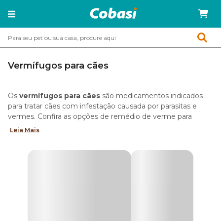
Vermífugos para cães
Os
vermífugos para cães
são medicamentos indicados
para tratar cães com infestação causada por parasitas e
vermes. Confira as opções de remédio de verme para
cachorro à disposição na Cobasi e comece hoje o
Leia Mais
tratamento.
Como o cachorro contrai verme?
O cachorro pode contrair vermes de três maneiras
diferentes: passeios ao ar livre, ingestão de parasitas
presentes na água ou por meio da picada de insetos.
A principal delas é durante os passeios em praças, parques,