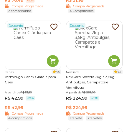
R$ 76,49
R$ 31,99
-10%
Compra Programada
Compra Programada
2 comprimidos
4 Comprimidos
Desconto
Desconto
4.6
4.7
Canex
NexGard
Vermífugo Canex Giárdia para
NexGard Spectra 2kg a 3,5kg:
Cães
Antipulgas, Carrapatos e
Vermífugo
A partir de
R$ 53,50
A partir de
R$ 295,00
R$ 42,99
R$ 224,99
-19%
-23%
R$ 42,99
R$ 224,99
Compra Programada
Compra Programada
4 comprimidos
1 tablete
3 tabletes