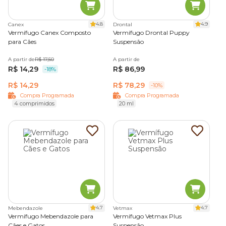
Agende a entrega de seus pedidos com a nossa
Compra
programada
ou
retire na loja
mais próxima em até 45
minutos.
4.8
4.9
Canex
Drontal
Vermífugo Canex Composto
Vermífugo Drontal Puppy
para Cães
Suspensão
A partir de
R$ 17,50
A partir de
R$ 14,29
R$ 86,99
-18%
R$ 14,29
R$ 78,29
-10%
Compra Programada
Compra Programada
4 comprimidos
20 ml
4.7
4.7
Mebendazole
Vetmax
Vermífugo Mebendazole para
Vermífugo Vetmax Plus
Cães e Gatos
Suspensão