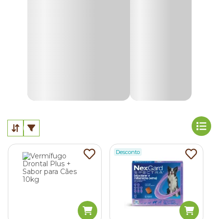
jardins ou pelo bairro. A infestação pode acontecer caso o
seu cão entre em contato com animais em situação de rua
que estejam servindo de hospedeiros para os vermes.
Em segundo lugar, há a ingestão de ovos e parasitas
presentes na água do bebedouro, no quintal ou na fezes de
outro cão, caso ele esteja doente.
Por fim, outra maneira do pet sofrer com verminoses é por
meio da picada de mosquitos e pulgas que sejam
hospedeiros das larvas do parasita. Por isso, é essencial
investir preventivamente em remédio de verme.
Como funciona o vermífugo para cães?
Desconto
O vermífugo para cães funciona atacando diretamente os
vermes que estão no organismo do animal, fazendo com
que eles sejam eliminados juntos com as fezes pet. Ele
pode ser administrado preventivamente, o que evita que o
parasita se desenvolva no organismo.