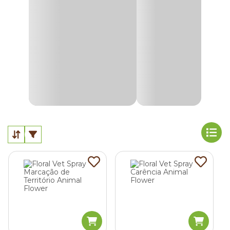
mentais e emocionais do animal. O que garante um
relaxamento natural, inclusive para aqueles peludos que
ficam se lambendo por estarem ansiosos ou hiperativos.
Mas,
quando o floral é indicado para cachorro
? Os
florais
pet
são de uso terapêutico com a capacidade de
tranquilizar e relaxar o peludo em uma série de situações.
As principais são:
quadro de depressão;
com medo de fogos de artifício;
agitados;
ansioso;
processo de adaptação;
adestramento;
sinais de agressividade;
automutilação;
estresse;
latido excessivo;
síndrome do abandono;
entre outras situações.