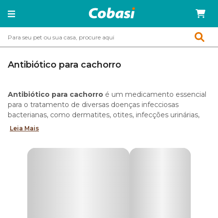
Antibiótico para cachorro
Antibiótico para cachorro
é um medicamento essencial
para o tratamento de diversas doenças infecciosas
bacterianas, como dermatites, otites, infecções urinárias,
pneumonia, entre outras.
Leia Mais
Melhores marcas de antibiótico
No pet shop online da Cobasi, você encontra uma linha
completa de
antibióticos para cães
das principais marcas
do mercado, como:
Bioflaxacin;