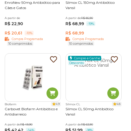
EnroNew 50mg Antibiótico para
Silmox CL 150mg Antibiótico
Cães e Gatos
Vansil
Para você que está em busca de
antibiótico para
cachorro com o melhor preço
, o lugar certo é o pet shop
A partir de
A partir de
R$ 85,90
online da Cobasi. Só aqui você encontra toda a linha de
R$ 22,90
R$ 68,99
-19%
itens de higiene
e
medicamentos para cães
em
R$ 20,61
R$ 68,99
-10%
condições imperdíveis. Aproveite a
Compra Programada
e
Compra Programada
Compra Programada
agende hoje mesmo a entrega de seus pedidos
10 comprimidos
10 comprimidos
recorrentes.
Compre e Ganhe
Desconto
4.9
4.8
Biofarm
Silmox CL
Carbovet Biofarm Antibiótico e
Silmox CL 50mg Antibiótico
Antidiarreico
Vansil
A partir de
R$ 49,90
A partir de
R$ 63,90
R$ 42,42
R$ 51,99
-14%
-18%