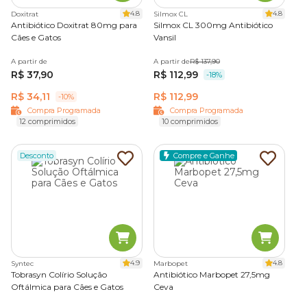
4.8
4.8
Doxitrat
Silmox CL
Antibiótico Doxitrat 80mg para
Silmox CL 300mg Antibiótico
Cães e Gatos
Vansil
A partir de
A partir de
R$ 137,90
R$ 37,90
R$ 112,99
-18%
R$ 34,11
R$ 112,99
-10%
Compra Programada
Compra Programada
12 comprimidos
10 comprimidos
Desconto
Compre e Ganhe
4.9
4.8
Syntec
Marbopet
Tobrasyn Colírio Solução
Antibiótico Marbopet 27,5mg
Oftálmica para Cães e Gatos
Ceva