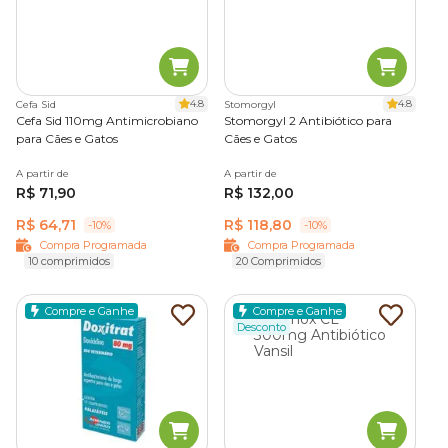
4.8
4.8
Cefa Sid
Stomorgyl
Cefa Sid 110mg Antimicrobiano
Stomorgyl 2 Antibiótico para
para Cães e Gatos
Cães e Gatos
A partir de
A partir de
R$ 71,90
R$ 132,00
R$ 64,71
R$ 118,80
-10%
-10%
Compra Programada
Compra Programada
10 comprimidos
20 Comprimidos
Compre e Ganhe
Compre e Ganhe
Desconto