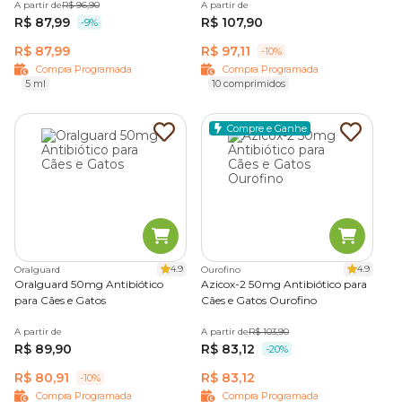
A partir de
R$ 96,90
A partir de
R$ 87,99
R$ 107,90
-9%
R$ 87,99
R$ 97,11
-10%
Compra Programada
Compra Programada
5 ml
10 comprimidos
Compre e Ganhe
4.9
4.9
Oralguard
Ourofino
Oralguard 50mg Antibiótico
Azicox-2 50mg Antibiótico para
para Cães e Gatos
Cães e Gatos Ourofino
A partir de
A partir de
R$ 103,90
R$ 89,90
R$ 83,12
-20%
R$ 80,91
R$ 83,12
-10%
Compra Programada
Compra Programada