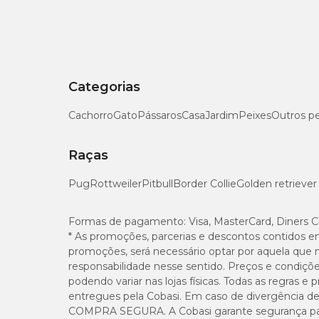
Categorias
Cachorro
Gato
Pássaros
Casa
Jardim
Peixes
Outros p
Raças
Pug
Rottweiler
Pitbull
Border Collie
Golden retriever
Formas de pagamento:
Visa, MasterCard, Diners C
* As promoções, parcerias e descontos contidos e
promoções, será necessário optar por aquela que 
responsabilidade nesse sentido. Preços e condiçõ
podendo variar nas lojas físicas. Todas as regras 
entregues pela Cobasi. Em caso de divergência de v
COMPRA SEGURA. A Cobasi garante segurança para 