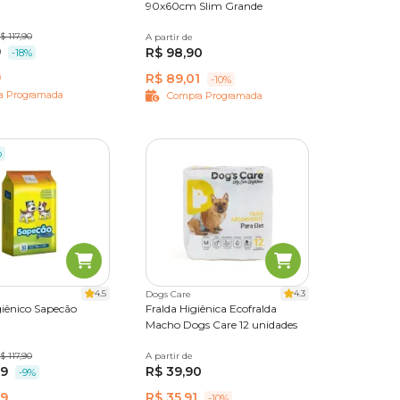
90x60cm Slim Grande
des
$ 117,90
30 unidades
A partir de
30 unidades
9
R$ 98,90
-18%
9
R$ 89,01
-10%
a Programada
Compra Programada
o
4.5
4.3
Dogs Care
giênico Sapecão
Fralda Higiênica Ecofralda
Macho Dogs Care 12 unidades
des
$ 117,90
A partir de
P
M
G
GG
99
R$ 39,90
-9%
99
R$ 35,91
-10%