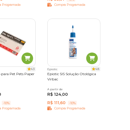
a Programada
Compra Programada
4.3
4.8
Epiotic
o para Pet Pets Paper
Epiotic SIS Solução Otológica
Virbac
s
A partir de
100 ml
0
R$ 124,00
R$ 111,60
-10%
-10%
a Programada
Compra Programada