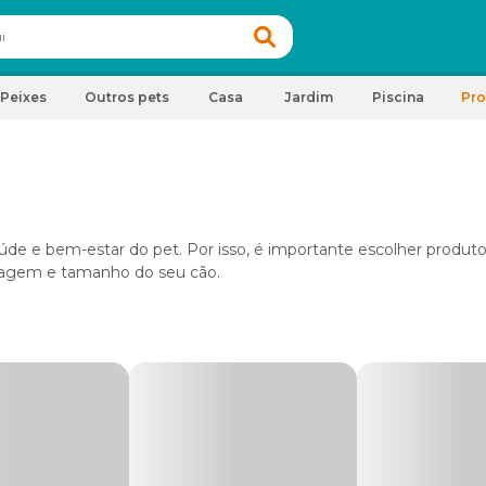
Peixes
Outros pets
Casa
Jardim
Piscina
Pr
aúde e bem-estar do pet. Por isso, é importante escolher produt
elagem e tamanho do seu cão.
e
produtos para higiene de cachorro
. Para manter seu pet s
ra manter a pelagem do seu cachorro limpa e saudável. Escolha
 pet, para evitar que resseque ou fique oleosa.