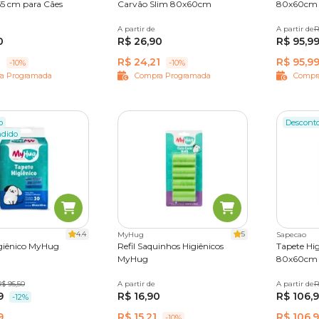
5 cm para Cães
Carvão Slim 80x60cm
80x60cm
ades
50 unidades
A partir de
5 unidades
30 unidades
A partir de
14 unida
R
0
R$ 26,90
R$ 95,9
1
R$ 24,21
R$ 95,9
-10%
-10%
a Programada
Compra Programada
Compr
o
Descont
ndido
4.4
5
MyHug
Sapecao
giênico MyHug
Refil Saquinhos Higiênicos
Tapete Hi
MyHug
80x60cm
ades
$ 95,50
A partir de
4 unidades
8 unidades
A partir de
30 unida
R
9
R$ 16,90
R$ 106,
-12%
9
R$ 15,21
R$ 106,
-10%