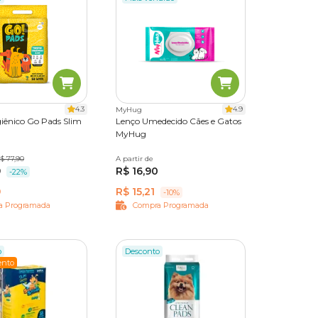
, as
4.3
4.9
MyHug
giênico Go Pads Slim
Lenço Umedecido Cães e Gatos
MyHug
des
$ 77,90
A partir de
50 unidades
100 unidades
9
R$ 16,90
4 pacotes 50 uni
-22%
9
R$ 15,21
-10%
a Programada
Compra Programada
o
Desconto
nto