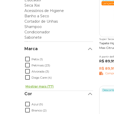
Educador
Para você que está procurando os melhores
produ
Lançam
Seca Xixi
melhores opções estão no pet shop online da Coba
Acessórios de Higiene
descontos imperdíveis em nosso programa
Compr
Banho a Seco
Cortador de Unhas
Shampoo
Condicionador
Sabonete
Super Seca
Hidratante
Tapete Hi
Lenço Umedecido
Max Citr
Marca
Perfume e Colônia
A partir de
30 unid
R
Acessórios de Banho
Petix (1)
R$ 89,9
Escova Rasqueadeira
Petmais (23)
R$ 89,9
Higiene Bucal
Alvorada (3)
Compr
Dogs Care (4)
Mostrar mais (77)
Descont
Cor
Azul (9)
Branco (2)