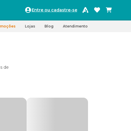
Entre ou cadastre-se
omoções
Lojas
Blog
Atendimento
os de
empre