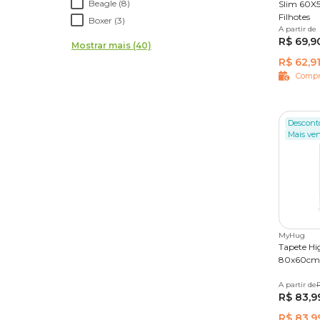
Beagle (8)
Slim 60X5
Filhotes
Boxer (3)
A partir de
30 unid
R$ 69,9
Mostrar mais (40)
R$ 62,9
Compr
Descont
Mais ve
MyHug
Tapete Hi
80x60cm
A partir de
30 unid
R
R$ 83,9
R$ 83,9