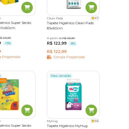
o
4.7
Clean Pads
iênico Super Secão
Tapete Higiênico Clean Pads
 90x60cm
85x60cm
des
$ 103,90
30 unidades
A partir de
7 unidades
R$ 133,90
30 unidades
9
des
R$ 122,99
-13%
-8%
9
R$ 122,99
a Programada
Compra Programada
o
Mais vendido
nto
o
4.6
MyHug
iênico Super Secão
Tapete Higiênico MyHug