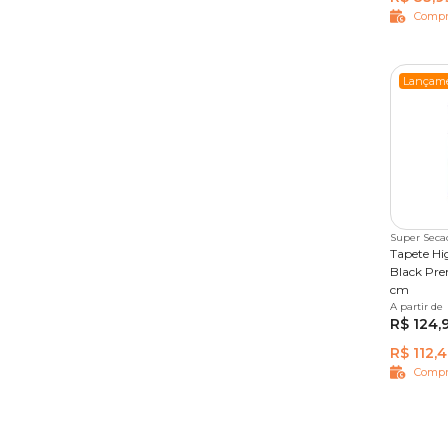
Compr
Lançam
Super Seca
Tapete Hi
Black Pr
cm
A partir de
30 unid
R$ 124,
R$ 112,4
Compr