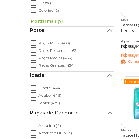
Cinza (3)
Colorido (2)
Blue
Mostrar mais (7)
Tapete Hi
Porte
Premium 
A partir de
30 unid
Raças Minis (460)
R$ 98,9
Raças Pequenas (462)
R$ 98,9
Raças Médias (458)
Compr
Raças Grandes (454)
Idade
Lançam
Filhote (444)
Adulto (446)
Sênior (439)
Raças de Cachorro
Akita inu (4)
MyHug
American Bully (3)
Tapete H