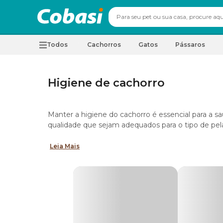
Todos
Cachorros
Gatos
Pássaros
Higiene de cachorro
Manter a higiene do cachorro é essencial para a s
qualidade que sejam adequados para o tipo de p
Na Cobasi, você encontra uma ampla variedade d
Leia Mais
limpinho e cheiroso, entre os principais estão:
Shampoos e condicionadores
Os
shampoos
e
condicionadores
são essenciais pa
produtos específicos para o tipo de pelagem do seu