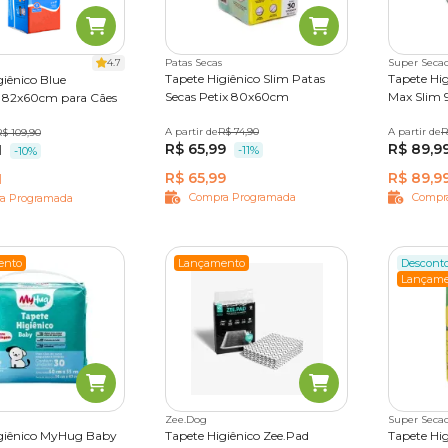
4.7
Patas Secas
Super Seca
Tapete Higiênico Slim Patas
Tapete Hig
giênico Blue
Secas Petix 80x60cm
Max Slim
82x60cm para Cães
A partir de
30 unidades
R$ 74,90
50 unidades
A partir de
10 unida
R
ades
R$ 109,90
R$ 65,99
R$ 89,9
1
50 unida
-11%
-10%
R$ 65,99
R$ 89,9
1
Compra Programada
Compr
a Programada
ento
Lançamento
Descont
Lançame
Zee.Dog
Super Seca
igiênico MyHug Baby
Tapete Higiênico Zee.Pad
Tapete Hig