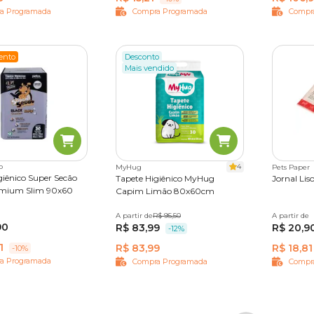
a Programada
Compra Programada
Compr
ento
Desconto
Mais vendido
o
4
MyHug
Pets Paper
giênico Super Secão
Tapete Higiênico MyHug
Jornal Lis
emium Slim 90x60
Capim Limão 80x60cm
ades
50 unidades
A partir de
30 unidades
R$ 95,50
A partir de
50 Folha
90
R$ 83,99
R$ 20,9
-12%
1
R$ 83,99
R$ 18,81
-10%
a Programada
Compra Programada
Compr