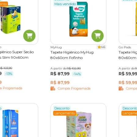
tos para higiene de cães
e com um custo benefício excelente
ento
Mais vendido
si. Só aqui você encontra tudo o que é essencial para ele com
a Programada.
Confira!
o
4.6
MyHug
Go Pads
giênico Super Secão
Tapete Higiênico MyHug
Tapete Hi
us Slim 90x60cm
80x60cm Fofinho
80x60cm
ades
$ 103,90
A partir de
30 unidades
R$ 102,90
A partir de
30 unida
R
9
R$ 87,99
R$ 59,9
-13%
-14%
9
R$ 87,99
R$ 59,9
a Programada
Compra Programada
Compr
o
Desconto
Descont
Lançamento
Lançame