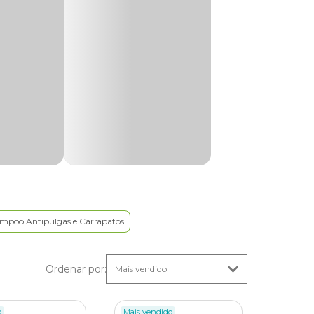
 a
iênica
mpoo Antipulgas e Carrapatos
ar mau
Ordenar por
:
o
Mais vendido