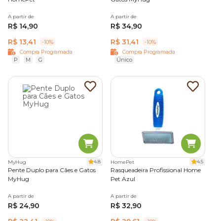
A partir de
A partir de
R$ 14,90
R$ 34,90
R$ 13,41
R$ 31,41
-10%
-10%
Compra Programada
Compra Programada
P
M
G
Único
4.8
4.5
MyHug
HomePet
Pente Duplo para Cães e Gatos
Rasqueadeira Profissional Home
MyHug
Pet Azul
A partir de
A partir de
R$ 24,90
R$ 32,90