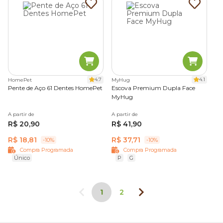
4.7
4.1
HomePet
MyHug
Pente de Aço 61 Dentes HomePet
Escova Premium Dupla Face
MyHug
A partir de
A partir de
R$ 20,90
R$ 41,90
R$ 18,81
R$ 37,71
-10%
-10%
Compra Programada
Compra Programada
Único
P
G
1
2