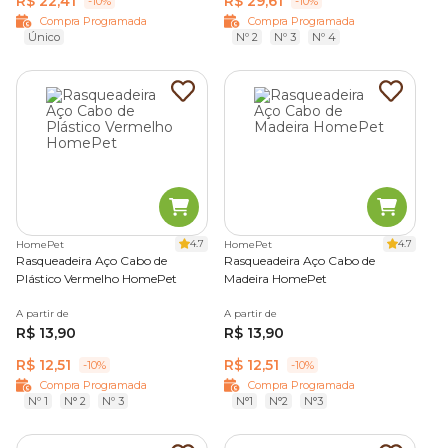
R$ 22,41
R$ 29,61
-10%
-10%
Compra Programada
Compra Programada
Único
Nº 2
Nº 3
Nº 4
4.7
4.7
HomePet
HomePet
Rasqueadeira Aço Cabo de
Rasqueadeira Aço Cabo de
Plástico Vermelho HomePet
Madeira HomePet
A partir de
A partir de
R$ 13,90
R$ 13,90
R$ 12,51
R$ 12,51
-10%
-10%
Compra Programada
Compra Programada
Nº 1
N° 2
Nº 3
N°1
N°2
N°3