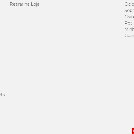
Retirar na Loja
Cicl
Sobr
Gran
Pet
Minh
Guia
iprofloxacina.
cil de usar. Primeiro, higienize o canal auditivo do pet para remoção de sujei
m as orientações abaixo:
, 2 vezes ao dia;
afetado, 2 vezes ao dia;
ets
vido afetado.
a na
bula do Auritop gel
. Antes de medicar o seu pet, procure orientação de