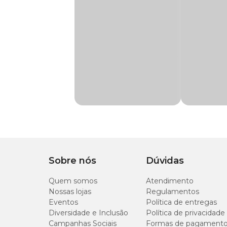
Auritop: para que serve?
Cachorro
O
Auritop
é um medicamento em forma de gel para cães e 
Marca
Auritop
Mallassezia pachydermatis;
Microsporum canis;
Gênero
Unissex
Trichophyton rubrum;
Trichophyton mentagrophytes;
Candida albicans;
Indicação
Gel otológico anti-in
taphylococcus intermedius;
Staphylococcus aureus;
Staphylococcus epidermidis;
Composição
Ciprofloxacina (Clori
Streptococcus canis;
Streptococcus pyogenes;
Proteus mirabilis;
Apresentação
Bisnaga de 15g
Proteus vulgaris;
Pseudomonas aeruginosa;
Sobre nós
Dúvidas
Escherichia coli.
Tipo de Pet
Cachorros, Gatos
Quem somos
Atendimento
Nossas lojas
Auritop: composição
Regulamentos
Eventos
Política de entregas
Diversidade e Inclusão
Política de privacidade
Cada 100g do
Auritop
contém:
Campanhas Sociais
Formas de pagament