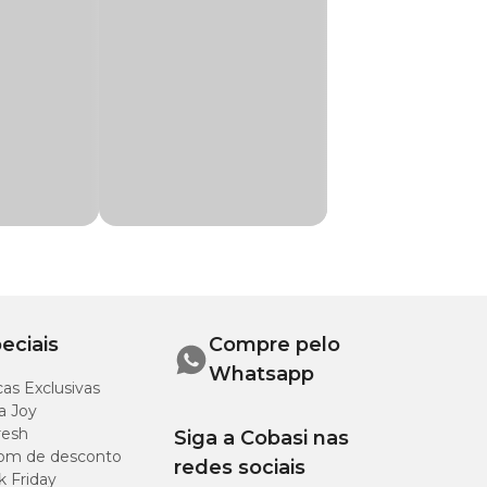
rasitas:
 de otites agudas e crônicas em cães e gatos.
ocaína.
eciais
Compre pelo
Whatsapp
as Exclusivas
a Joy
resh
Siga a Cobasi nas
om de desconto
redes sociais
k Friday