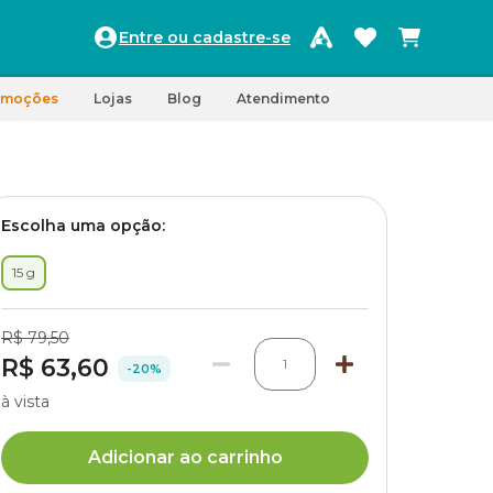
Entre ou cadastre-se
omoções
Lojas
Blog
Atendimento
Escolha uma opção:
15 g
R$ 79,50
R$ 63,60
1
-20%
à vista
Adicionar ao carrinho