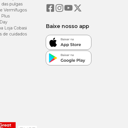
o das pulgas
e Vermífugos
 Plus
 Day
Baixe nosso app
a Loja Cobasi
s de cuidados
ras e resíduos de
 um médico-