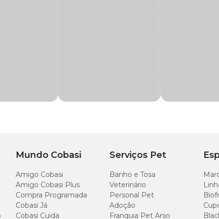
gatos que serve para o tratamento de otite externa causada pelos seguintes pa
flamatório, analgésico e antibacteriano eficaz para o tratamento
drato), Cetoconazol, Acetonido de Fluocinolona e Cloridrato de Lid
Mundo Cobasi
Serviços Pet
Esp
Amigo Cobasi
Banho e Tosa
Marc
Amigo Cobasi Plus
Veterinário
Linh
Compra Programada
Personal Pet
Biof
Cobasi Já
Adoção
Cup
o
Cobasi Cuida
Franquia Pet Anjo
Blac