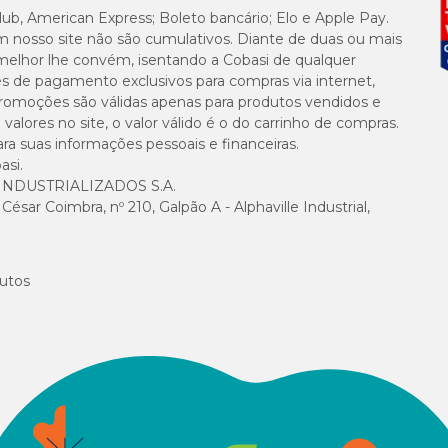
lub, American Express; Boleto bancário; Elo e Apple Pay.
m nosso site não são cumulativos. Diante de duas ou mais
 o tratamento de otite é contraindicado em casos de:
melhor lhe convém, isentando a Cobasi de qualquer
es de pagamento exclusivos para compras via internet,
sensíveis à fórmula;
e promoções são válidas apenas para produtos vendidos e
onentes;
alores no site, o valor válido é o do carrinho de compras.
suas informações pessoais e financeiras.
asi.
NDUSTRIALIZADOS S.A.
sar Coimbra, nº 210, Galpão A - Alphaville Industrial,
 apesar de não esperadas, as seguintes reações adversas:
utos
do animal, o fabricante recomenda as seguintes precauções: