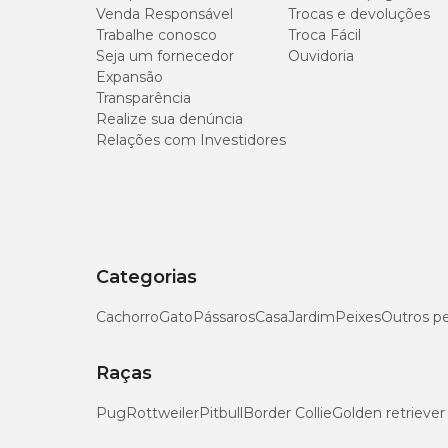
Venda Responsável
Trocas e devoluções
Ciprofloxacina (Cloridrato): 0,30g(*);
Trabalhe conosco
Troca Fácil
Cetoconazol: 1g;
Acetonido de Fluocinolona: 0,02g;
Seja um fornecedor
Ouvidoria
Cloridrato de Lidocaína: 2g;
Expansão
Excipientes q.s.p.: 100g.
Transparência
Realize sua denúncia
* Equivalente a aproximadamente 0,35g de Cloridrato de C
Relações com Investidores
Auritop: modo de usar
O
Auritop gel
é um medicamento para cães e gatos muito fá
cerúmen. Em seguida, basta aplicar a solução de acordo co
Categorias
para cães com peso até 15kg: 4 gotas no ouvido afetado
para cães com peso de 15kg ou mais: 8 gotas no ouvido 
Cachorro
Gato
Pássaros
Casa
Jardim
Peixes
Outros p
Em gatos: pingar 3 gotas do medicamento em cada ou
Raças
Informações sobre a duração do tratamento você encontr
veterinário.
Pug
Rottweiler
Pitbull
Border Collie
Golden retriever
Auritop: contraindicações