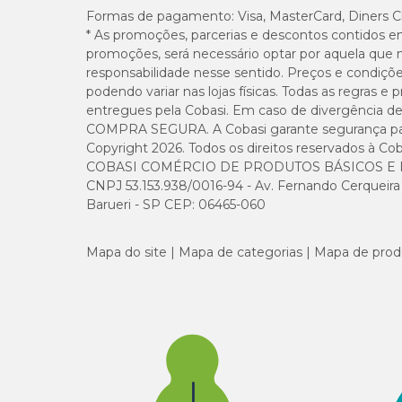
Formas de pagamento:
Visa, MasterCard, Diners C
* As promoções, parcerias e descontos contidos e
O uso do remédio otológico para cães e gatos
Auritop
para
promoções, será necessário optar por aquela que 
responsabilidade nesse sentido. Preços e condiçõ
otites causadas por bactérias ou fungos que não sejam 
podendo variar nas lojas físicas. Todas as regras 
animais com histórico de hipersensibilidade aos comp
cães e gatos com menos de 4 meses de idade;
entregues pela Cobasi. Em caso de divergência de v
fêmeas prenhes.
COMPRA SEGURA. A Cobasi garante segurança para 
Copyright 2026. Todos os direitos reservados à Cob
COBASI COMÉRCIO DE PRODUTOS BÁSICOS E I
Auritop: efeitos colaterais
CNPJ 53.153.938/0016-94 - Av. Fernando Cerqueira Cé
Barueri - SP CEP: 06465-060
A administração do gel otológico
Auritop
pode apresentar,
atrofia e degeneração da camada epidérmica;
Mapa do site
Mapa de categorias
Mapa de prod
síndrome de Cushing;
hiperadrenocorticismo.
Auritop: precauções para uso
Para um tratamento eficiente e que promova o bem-estar 