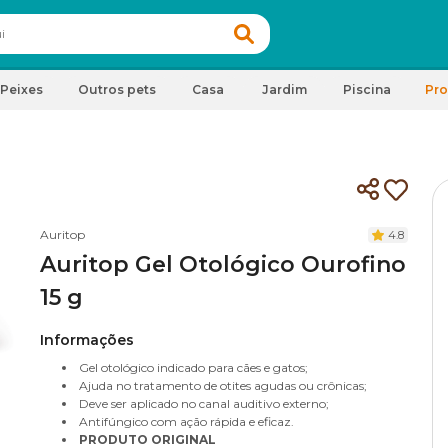
Peixes
Outros pets
Casa
Jardim
Piscina
Pr
Auritop
4.8
Auritop Gel Otológico Ourofino
15 g
Informações
Gel otológico indicado para cães e gatos;
Ajuda no tratamento de otites agudas ou crônicas;
Deve ser aplicado no canal auditivo externo;
Antifúngico com ação rápida e eficaz.
PRODUTO ORIGINAL