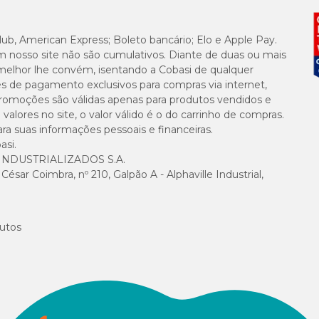
lub, American Express; Boleto bancário; Elo e Apple Pay.
is; evitar fossas sépticas e tubulações antigas.
m nosso site não são cumulativos. Diante de duas ou mais
melhor lhe convém, isentando a Cobasi de qualquer
es de pagamento exclusivos para compras via internet,
e promoções são válidas apenas para produtos vendidos e
alores no site, o valor válido é o do carrinho de compras.
e garantir limpeza rápida, altura da camada e rotina de remoção são essenciai
suas informações pessoais e financeiras.
 pronta com o
granulado Katbom
:
asi.
NDUSTRIALIZADOS S.A.
sar Coimbra, nº 210, Galpão A - Alphaville Industrial,
o Katbom.
r controle de odores e a caixa pronta para uso.
utos
scartados no vaso sanitário. Sempre um por vez, dando descarga em seguida e
es do descarte.
os 5 cm e garantir torrões firmes.