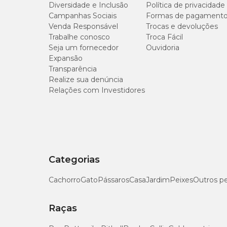
Diversidade e Inclusão
Política de privacidade
Controle de odores
Campanhas Sociais
Formas de pagament
Venda Responsável
Trocas e devoluções
Trabalhe conosco
Troca Fácil
Seja um fornecedor
Ouvidoria
Textura que não gruda
Expansão
Transparência
Realize sua denúncia
Relações com Investidores
Descarte prático*
Melhor rendimento
Categorias
Uso em todas as fases
Cachorro
Gato
Pássaros
Casa
Jardim
Peixes
Outros p
Raças
Sustentabilidade