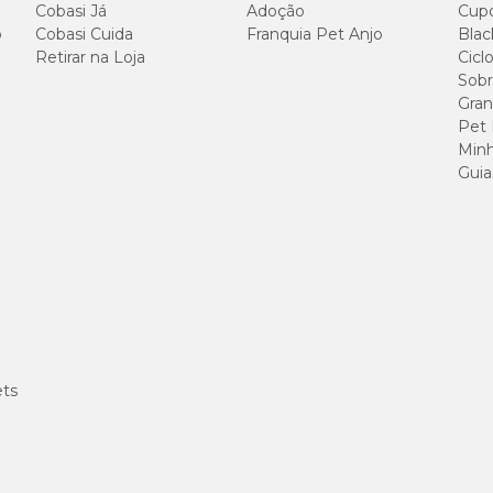
Fórmula que ajuda a
Casa com
Cobasi Já
Adoção
Cup
conter cheiros
menos cheiro
o
Cobasi Cuida
Franquia Pet Anjo
Blac
Retirar na Loja
Cicl
Sobr
Granulometria
Menos grãos
Gran
média, macia nas
fora da caixa
patinhas
("arraste")
Pet
Minh
Guia
Biodegradável:
Descarte
torrões pequenos
simples no dia
podem ir ao vaso
a dia
Reposição apenas do
Produto rende
que foi removido
mais
Uma única
Indicado para filhotes,
areia para a
adultos e seniores
casa toda
ets
100% natural, atóxico
Menos
e Nano Pack 100%
resíduos no
reciclável
lixo comum