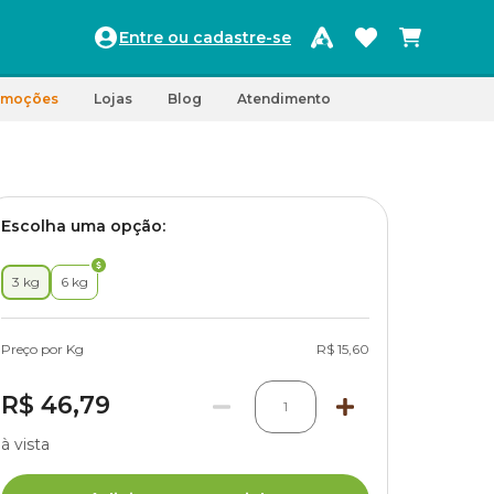
Entre ou cadastre-se
omoções
Lojas
Blog
Atendimento
Escolha uma opção:
3 kg
6 kg
Preço por Kg
R$ 15,60
R$ 46,79
1
à vista