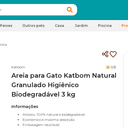
Peixes
Outros pets
Casa
Jardim
Piscina
Pr
ênica
Katbom
4.8
Areia para Gato Katbom Natural
Granulado Higiênico
Biodegradável 3 kg
Informações
Atóxico, 100% natural e biodegradável;
Econômico e máxima absorção;
Embalagem reciclável;