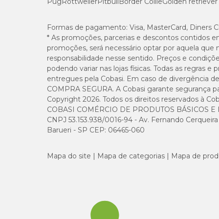
Pug
Rottweiler
Pitbull
Border Collie
Golden retriever
Formas de pagamento:
Visa, MasterCard, Diners C
*Descarte no vaso: um torrão por vez, conforme normas loca
* As promoções, parcerias e descontos contidos e
promoções, será necessário optar por aquela que 
responsabilidade nesse sentido. Preços e condiçõ
Como usar a Areia Katbom?
podendo variar nas lojas físicas. Todas as regras 
entregues pela Cobasi. Em caso de divergência de v
Para formar torrões firmes, manter bom controle de odores 
COMPRA SEGURA. A Cobasi garante segurança para 
passo do fabricante para manter a caixa de areia sempre
Copyright 2026. Todos os direitos reservados à Cob
COBASI COMÉRCIO DE PRODUTOS BÁSICOS E I
Altura da camada
CNPJ 53.153.938/0016-94 - Av. Fernando Cerqueira Cé
Encher a caixa de areia com aprox. 5 cm de granulad
Barueri - SP CEP: 06465-060
Limpeza diária
Retirar os torrões e as fezes a cada 12 horas para mante
Mapa do site
Mapa de categorias
Mapa de prod
Descarte dos torrões
Por ser biodegradável, torrões pequenos podem ser de
normas locais. Em caso de torrões grandes, quebrar ant
Reposição
Completar os espaços com mais granulado para manter 