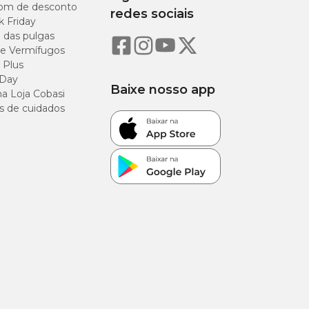
om de desconto
mais
redes sociais
agradável
k Friday
o das pulgas
e Vermífugos
Patinhas
 Plus
limpas e
conforto
 Day
Baixe nosso app
a Loja Cobasi
s de cuidados
Caixa
disponível
mais rápido
Rotina estável
na caixa
Bem-estar
contínuo
Produto
seguro para o
pet