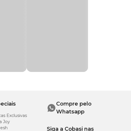
simples, como
Benefícios
para o
gato
Superfície seca
e pronta para
uso
Caixa limpa e
eciais
Compre pelo
sempre
Whatsapp
utilizável
as Exclusivas
a Joy
resh
Siga a Cobasi nas
Ambiente