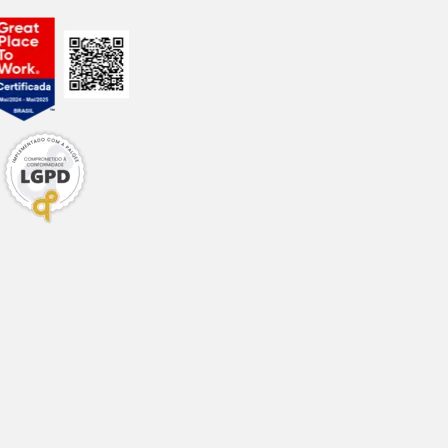
s. Siga o passo a
 seguindo as