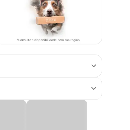
rmes, a limpeza da
o para o pet e uma