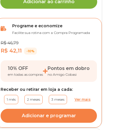
Adicionar ao carrinho
Programe e economize
Facilite sua rotina com a Compra Programada
R$ 46,79
R$ 42,11
-10%
10% OFF
Pontos em dobro
em todas as compras
no Amigo Cobasi
Receber ou retirar em loja a cada:
1 mês
2 meses
3 meses
Ver mais
Adicionar e programar